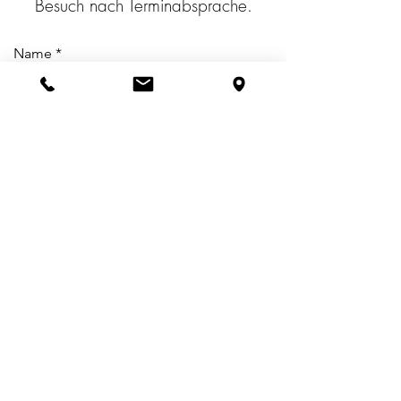
Besuch nach Terminabsprache.
Name
Email
Tel.
Address
Betreff