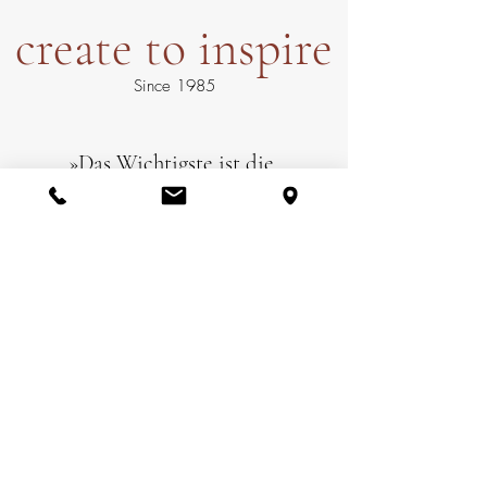
create to inspire
Since 1985
»Das Wichtigste ist die
Vorstellung des Klangs.
Danach gestalte ich jedes Detail,
von der Wahl des Holzes
bis hin zur feinsten Justierung des
fertigen Instruments.«
Philipp Manuel Augustin